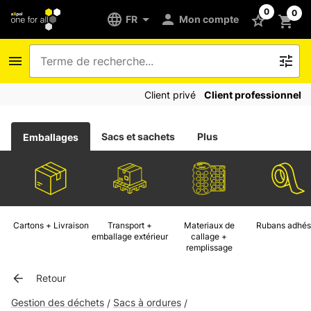
0
0
FR
Mon compte
Client privé
Client professionnel
Sacs et sachets
Plus
Emballages
Cartons + Livraison
Transport +
Materiaux de
Rubans adhés
emballage extérieur
callage +
remplissage
Retour
Gestion des déchets
Sacs à ordures
/
/