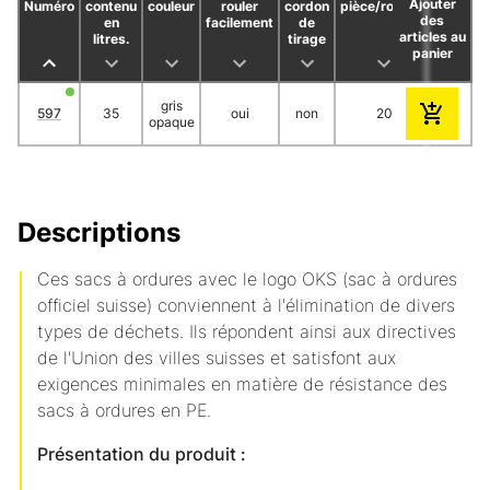
Ajouter
Numéro
contenu
couleur
rouler
cordon
pièce/rouleau
rouleau
des
en
facilement
de
articles au
litres.
tirage
panier
gris
597
35
oui
non
20
2
opaque
Descriptions
Ces sacs à ordures avec le logo OKS (sac à ordures
officiel suisse) conviennent à l'élimination de divers
types de déchets. Ils répondent ainsi aux directives
de l'Union des villes suisses et satisfont aux
exigences minimales en matière de résistance des
sacs à ordures en PE.
Présentation du produit :