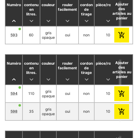
Ajouter
Numéro
contenu
couleur
rouler
cordon
pièce/rouleau
rouleau
des
en
facilement
de
articles au
litres.
tirage
panier
gris
593
60
oui
non
10
2
opaque
Ajouter
Numéro
contenu
couleur
rouler
cordon
pièce/rouleau
rouleau
des
en
facilement
de
articles au
litres.
tirage
panier
gris
594
110
oui
non
10
1
opaque
gris
598
35
oui
non
10
3
opaque