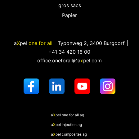
gros sacs
Papier
a
X
pel
one for all
Typonweg 2
,
3400 Burgdorf
+41 34 420 16 00
office.oneforall@a
x
pel.com
a
X
pel
one for all ag
a
X
pel
injection ag
a
X
pel
composites ag