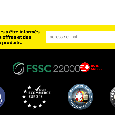
rs à être informés
 offres et des
 produits.