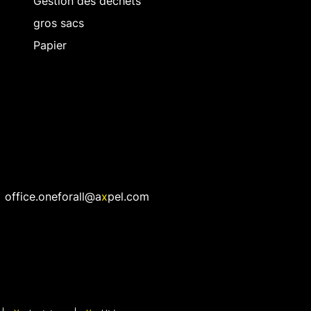
Gestion des déchets
gros sacs
Papier
office.oneforall@a
x
pel.com