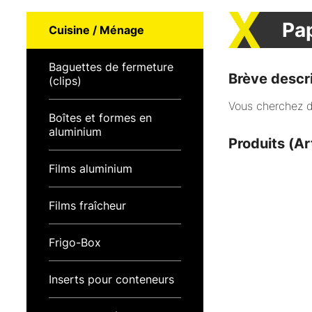
Pap
Cuisine / Ménage
Baguettes de fermeture
Brève descr
(clips)
Vous cherchez du
Boîtes et formes en
aluminium
Produits (Ar
Films aluminium
Films fraîcheur
Frigo-Box
Inserts pour conteneurs