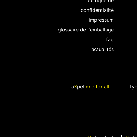
politique de
confidentialité
impressum
glossaire de l'emballage
faq
actualités
a
X
pel
one for all
Ty