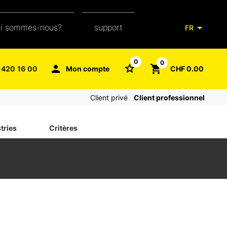
ui sommes-nous?
support
FR
notre équipe
glossaire de l'emballage
0
0
 420 16 00
Mon compte
CHF 0.00
aXpel group
faq
Client privé
Client professionnel
contact
tries
Critères