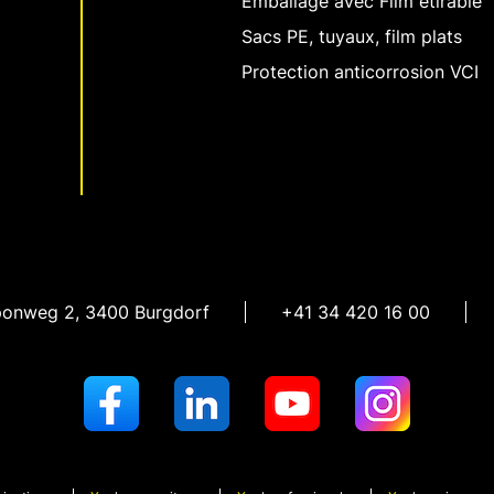
Emballage avec Film étirable
Sacs PE, tuyaux, film plats
Protection anticorrosion VCI
ponweg 2
,
3400 Burgdorf
+41 34 420 16 00