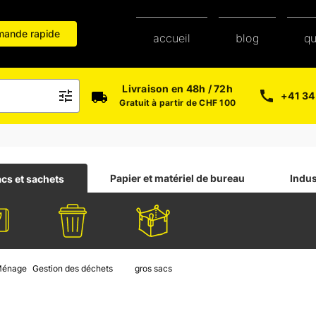
ande rapide
blog
accueil
q
Livraison en 48h / 72h
+41 34
Gratuit à partir de CHF 100
Papier et matériel de bureau
Indus
cs et sachets
 Ménage
Gestion des déchets
gros sacs