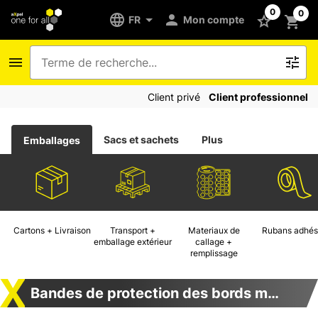
0
0
FR
Mon compte
Client privé
Client professionnel
Sacs et sachets
Plus
Emballages
Cartons + Livraison
Transport +
Materiaux de
Rubans adhés
emballage extérieur
callage +
remplissage
Bandes de protection des bords mousse