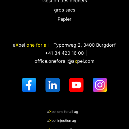
Gestion des déchets
gros sacs
Papier
a
X
pel
one for all
Typonweg 2
,
3400 Burgdorf
+41 34 420 16 00
office.oneforall@a
x
pel.com
a
X
pel
one for all ag
a
X
pel
injection ag