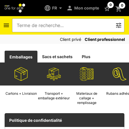
0
0
FR
Mon compte
Client privé
Client professionnel
Sacs et sachets
Plus
Emballages
Cartons + Livraison
Transport +
Materiaux de
Rubans adhés
emballage extérieur
callage +
remplissage
Politique de confidentialité