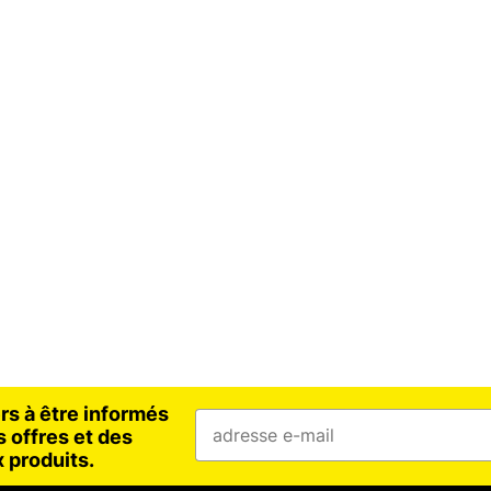
rs à être informés
 offres et des
 produits.