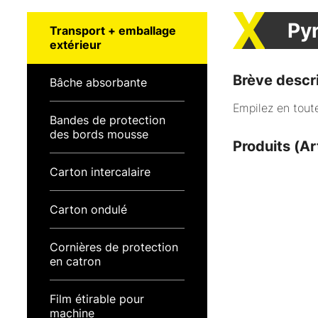
Py
Transport + emballage
extérieur
Brève descr
Bâche absorbante
Empilez en toute
Bandes de protection
des bords mousse
Produits (Ar
Carton intercalaire
Carton ondulé
Cornières de protection
en catron
Film étirable pour
machine