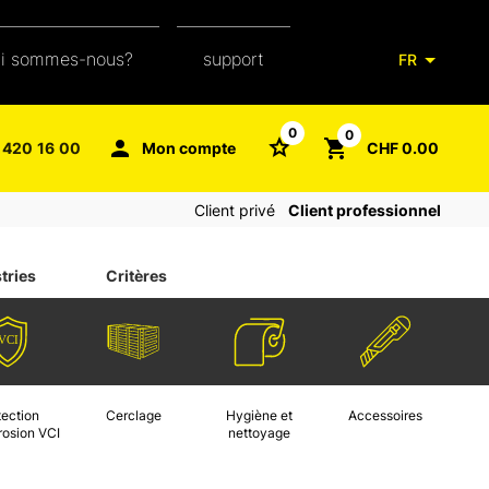
ui sommes-nous?
support
FR
notre équipe
glossaire de l'emballage
0
0
 420 16 00
Mon compte
CHF 0.00
aXpel group
faq
Client privé
Client professionnel
contact
tries
Critères
tection
Cerclage
Hygiène et
Accessoires
rosion VCI
nettoyage