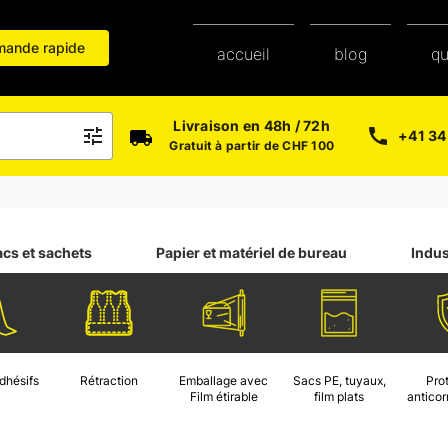
ande rapide
blog
accueil
q
Livraison en 48h / 72h
+41 34
Gratuit à partir de CHF 100
acs et sachets
Papier et matériel de bureau
Indus
dhésifs
Rétraction
Emballage avec
Sacs PE, tuyaux,
Pro
Film étirable
film plats
anticor