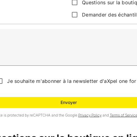
Questions sur la boutiq
Demander des échantill
Je souhaite m'abonner à la newsletter d'aXpel one for 
Envoyer
ite is protected by reCAPTCHA and the Google
Privacy Policy
and
Terms of Servic