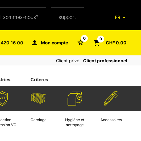
ui sommes-nous?
support
FR
notre équipe
glossaire de l'emballage
0
0
 420 16 00
Mon compte
CHF 0.00
aXpel group
faq
Client privé
Client professionnel
contact
tries
Critères
tection
Cerclage
Hygiène et
Accessoires
rosion VCI
nettoyage