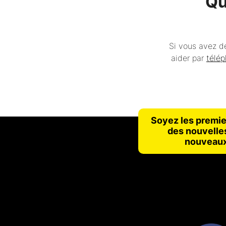
Qu
Si vous avez de
aider par
télé
Soyez les premie
des nouvelles
nouveaux