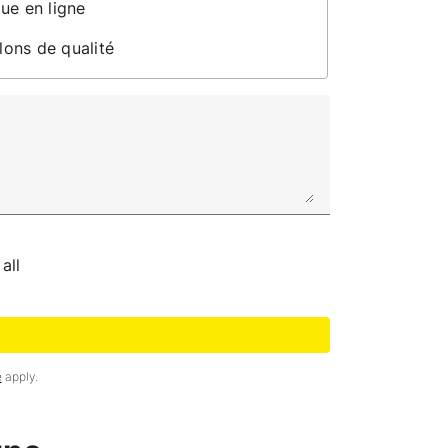
ue en ligne
ons de qualité
all
e
apply.