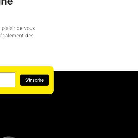
gne
 plaisir de vous
z également des
S'inscrire