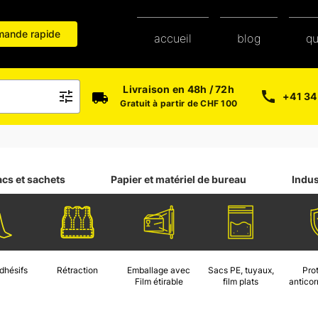
ande rapide
blog
accueil
q
Livraison en 48h / 72h
+41 34
Gratuit à partir de CHF 100
acs et sachets
Papier et matériel de bureau
Indus
dhésifs
Rétraction
Emballage avec
Sacs PE, tuyaux,
Pro
Film étirable
film plats
anticor