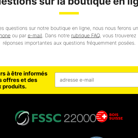
estions sur la boutique en li
s questions sur notre boutique en ligne, nous nous ferons un
phone
ou par
e-mail
. Dans notre
rubrique FAQ
, vous trouvere
réponses importantes aux questions fréquemment posées.
rs à être informés
 offres et des
 produits.