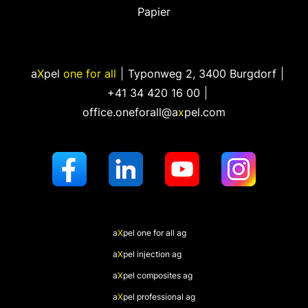
Papier
a
X
pel
one for all
Typonweg 2
,
3400 Burgdorf
+41 34 420 16 00
office.oneforall@a
x
pel.com
a
X
pel
one for all ag
a
X
pel
injection ag
a
X
pel
composites ag
a
X
pel
professional ag