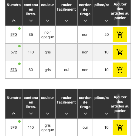
Ajouter
Numéro
contenu
couleur
rouler
cordon
pièce/rouleau
rouleau
des
en
facilement
de
articles au
litres.
tirage
panier
noir
570
35
non
20
2
opaque
572
110
gris
non
10
2
573
60
gris
oui
non
10
2
Ajouter
Numéro
contenu
couleur
rouler
cordon
pièce/rouleau
rouleau
des
en
facilement
de
articles au
litres.
tirage
panier
gris
576
110
oui
10
1
opaque