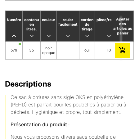
Ajouter
Numéro
contenu
couleur
rouler
cordon
pièce/rouleau
rouleau
des
en
facilement
de
articles au
litres.
tirage
panier
noir
579
35
oui
10
3
opaque
Descriptions
Ce sac à ordures sans sigle OKS en polyéthylène
(PEHD) est parfait pour les poubelles à papier ou à
déchets. Hygiénique et propre, tout simplement.
Présentation du produit :
Nous vous proposons divers sacs poubelle de