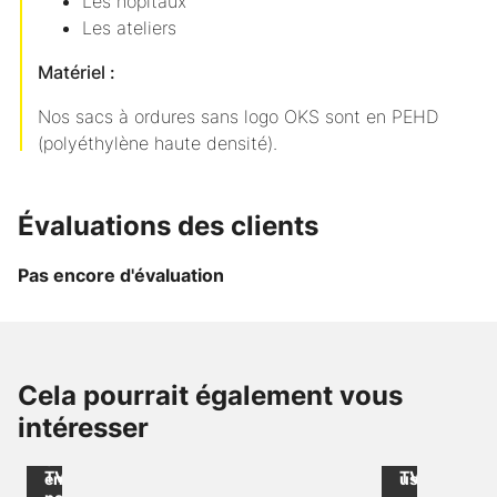
Les hôpitaux
Les ateliers
Matériel :
Nos sacs à ordures sans logo OKS sont en PEHD
(polyéthylène haute densité).
Évaluations des clients
Pas encore d'évaluation
Jusqu'à
-38
Jusqu'à
-36
de
de
Cela pourrait également vous
%
%
CHF 725.00
CHF 160.00
/
/
intéresser
Sacs
Sacs
1000
1000
à
à
sans
sans
ordures
multi-
TVA
TVA
en
usages