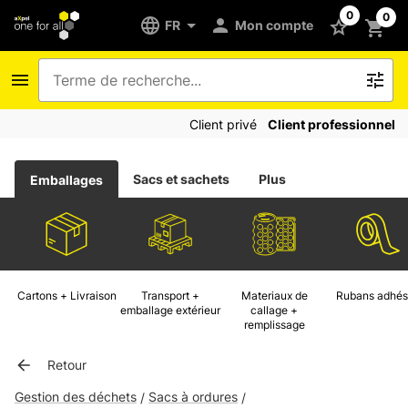
0
0
FR
Mon compte
Client privé
Client professionnel
Sacs et sachets
Plus
Emballages
Cartons + Livraison
Transport +
Materiaux de
Rubans adhés
emballage extérieur
callage +
remplissage
Retour
Gestion des déchets
Sacs à ordures
/
/