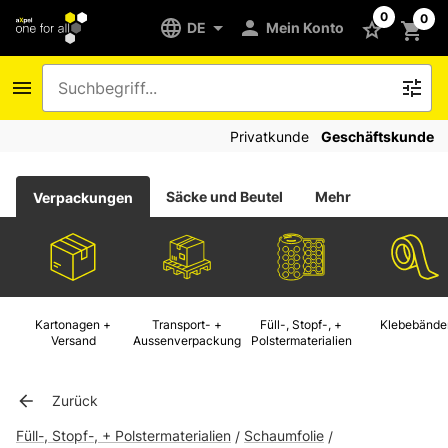
0
0
DE
Mein Konto
Privatkunde
Geschäftskunde
Säcke und Beutel
Mehr
Verpackungen
Kartonagen +
Transport- +
Füll-, Stopf-, +
Klebebände
Versand
Aussenverpackung
Polstermaterialien
Zurück
Füll-, Stopf-, + Polstermaterialien
Schaumfolie
/
/