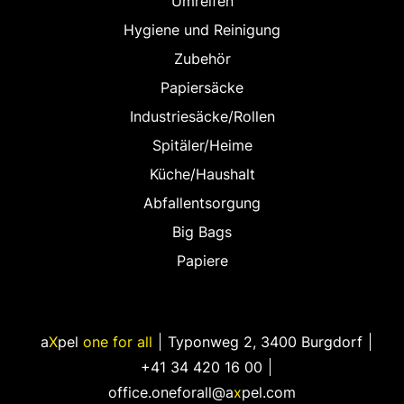
Umreifen
Hygiene und Reinigung
Zubehör
Papiersäcke
Industriesäcke/Rollen
Spitäler/Heime
Küche/Haushalt
Abfallentsorgung
Big Bags
Papiere
a
X
pel
one for all
Typonweg 2
,
3400 Burgdorf
+41 34 420 16 00
office.oneforall@a
x
pel.com