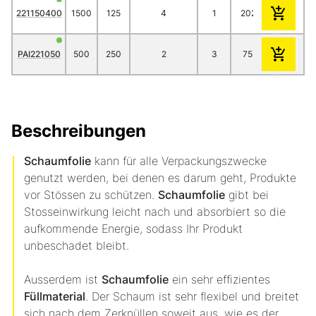
221150400
1500
125
4
1
202.10
176.10
PAI221050
500
250
2
3
75.90
66.60
Beschreibungen
Schaumfolie
kann für alle Verpackungszwecke
genutzt werden, bei denen es darum geht, Produkte
vor Stössen zu schützen.
Schaumfolie
gibt bei
Stosseinwirkung leicht nach und absorbiert so die
aufkommende Energie, sodass Ihr Produkt
unbeschadet bleibt.
Ausserdem ist
Schaumfolie
ein sehr effizientes
Füllmaterial
. Der Schaum ist sehr flexibel und breitet
sich nach dem Zerknüllen soweit aus, wie es der