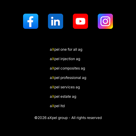
a
X
pel
one for all ag
a
X
pel
injection ag
a
X
pel
composites ag
a
X
pel
professional ag
a
X
pel
services ag
a
X
pel
estate ag
a
X
pel
ltd
©2026 aXpel group - All rights reserved