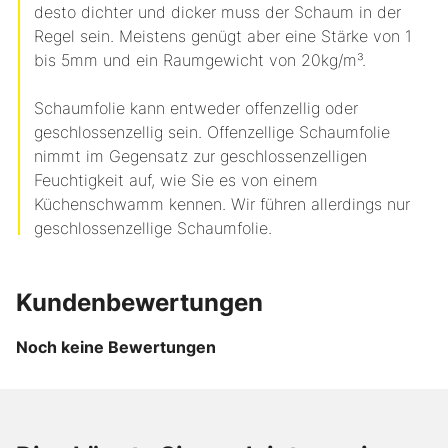
desto dichter und dicker muss der Schaum in der
Regel sein. Meistens genügt aber eine Stärke von 1
bis 5mm und ein Raumgewicht von 20kg/m³.
Schaumfolie kann entweder offenzellig oder
geschlossenzellig sein. Offenzellige Schaumfolie
nimmt im Gegensatz zur geschlossenzelligen
Feuchtigkeit auf, wie Sie es von einem
Küchenschwamm kennen. Wir führen allerdings nur
geschlossenzellige Schaumfolie.
Kundenbewertungen
Noch keine Bewertungen
ab
ab
CHF 143.40
CHF 107.65
Artikel
Artikel