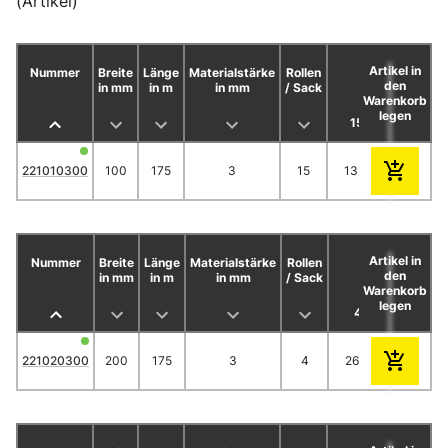
(Artikel)
Artikel in
Nummer
Breite
Länge
Materialstärke
Rollen
C
den
in mm
in m
in mm
/ Sack
Warenkorb
legen
15
30
221010300
100
175
3
15
13.80
12.65
Artikel in
Nummer
Breite
Länge
Materialstärke
Rollen
C
den
in mm
in m
in mm
/ Sack
Warenkorb
legen
4
12
221020300
200
175
3
4
26.45
23.50