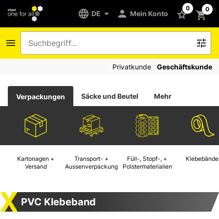
0
0
DE
Mein Konto
Privatkunde
Geschäftskunde
Säcke und Beutel
Mehr
Verpackungen
Kartonagen +
Transport- +
Füll-, Stopf-, +
Klebebände
Versand
Aussenverpackung
Polstermaterialien
PVC Klebeband