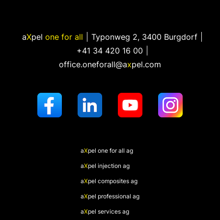
a
X
pel
one for all
Typonweg 2
,
3400 Burgdorf
+41 34 420 16 00
office.oneforall@a
x
pel.com
a
X
pel
one for all ag
a
X
pel
injection ag
a
X
pel
composites ag
a
X
pel
professional ag
a
X
pel
services ag