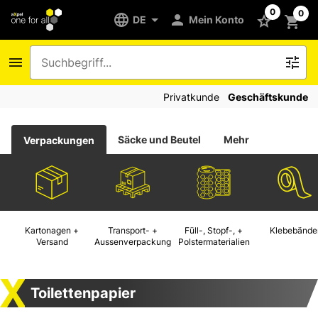
0
0
DE
Mein Konto
Privatkunde
Geschäftskunde
Säcke und Beutel
Mehr
Verpackungen
Kartonagen +
Transport- +
Füll-, Stopf-, +
Klebebände
Versand
Aussenverpackung
Polstermaterialien
Toilettenpapier