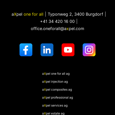
a
X
pel
one for all
Typonweg 2
,
3400 Burgdorf
+41 34 420 16 00
office.oneforall@a
x
pel.com
a
X
pel
one for all ag
a
X
pel
injection ag
a
X
pel
composites ag
a
X
pel
professional ag
a
X
pel
services ag
a
X
pel
estate ag