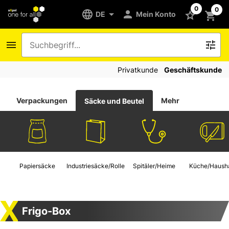
0
0
DE
Mein Konto
Privatkunde
Geschäftskunde
Verpackungen
Mehr
Säcke und Beutel
Papiersäcke
Industriesäcke/Rollen
Spitäler/Heime
Küche/Hausha
Frigo-Box