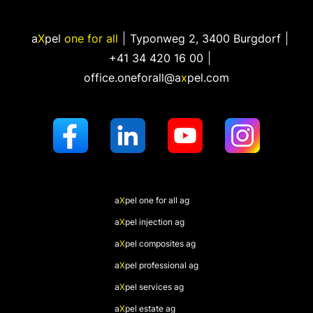
a
X
pel
one for all
Typonweg 2
,
3400 Burgdorf
+41 34 420 16 00
office.oneforall@a
x
pel.com
a
X
pel
one for all ag
a
X
pel
injection ag
a
X
pel
composites ag
a
X
pel
professional ag
a
X
pel
services ag
a
X
pel
estate ag