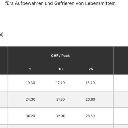
fürs Aufbewahren und Gefrieren von Lebensmitteln.
l)
CHF / Pack
1
10
25
19.30
17.40
16.40
24.30
21.80
20.60
36.20
32.30
28.50