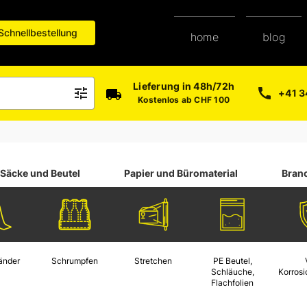
Schnellbestellung
blog
home
paper-shop
Lieferung in 48h/72h
+41 3
Kostenlos ab CHF 100
Säcke und Beutel
Papier und Büromaterial
Bran
änder
Schrumpfen
Stretchen
PE Beutel,
Schläuche,
Korros
Flachfolien