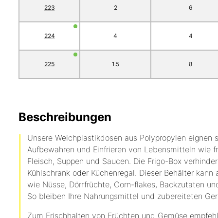
223
2
6
224
4
4
225
1.5
8
Beschreibungen
Unsere Weichplastikdosen aus Polypropylen eignen 
Aufbewahren und Einfrieren von Lebensmitteln wie f
Fleisch, Suppen und Saucen. Die Frigo-Box verhinder
Kühlschrank oder Küchenregal. Dieser Behälter kann 
wie Nüsse, Dörrfrüchte, Corn-flakes, Backzutaten u
So bleiben Ihre Nahrungsmittel und zubereiteten Ger
Zum Frischhalten von Früchten und Gemüse empfehl