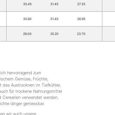
35.45
31.45
27.35
35.60
31.45
26.95
28.00
25.20
23.70
sich hervorragend zum
rischem Gemüse, Früchte,
t das Austrocknen im Tiefkühler,
auch für trockene Nahrungsmittel
nd Cerealien verwendet werden.
ichte länger geniessbar.
en wir auch unsere