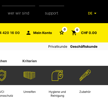
wer wir sind
support
DE
unser team
verpackungsglossar
0
0
4 420 16 00
Mein Konto
CHF 0.00
aXpel group
faq
Privatkunde
Geschäftskunde
kontakt
chen
Kriterien
VCI
Umreifen
Hygiene und
Zubehör
ionsschutz
Reinigung