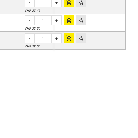
-
+
CHF 35.45
-
+
CHF 35.60
-
+
CHF 28.00