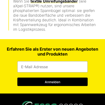
Wenn Sie
textile Umreifungsbänder
(wie
aXpel‑STRAP®) nutzen, sind unsere
phosphatierten Spannbügel optimal: sie greifen
die raue Bandoberfläche und verbessern die
Kräfteverteilung deutlich. Ideal in Kombination
mit Spannwerkzeug für ergonomisches Arbeiten
im Logistikprozess
.
Erfahren Sie als Erster von neuen Angeboten
und Produkten
Anmelden