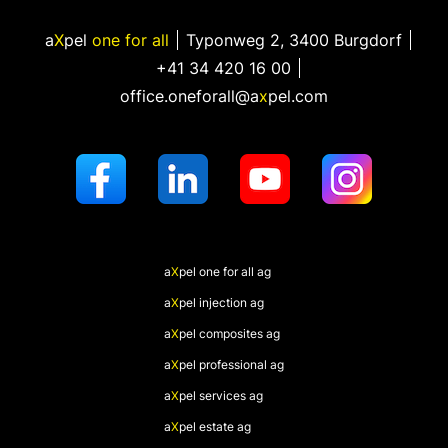
a
X
pel
one for all
Typonweg 2
,
3400 Burgdorf
+41 34 420 16 00
office.oneforall@a
x
pel.com
a
X
pel
one for all ag
a
X
pel
injection ag
a
X
pel
composites ag
a
X
pel
professional ag
a
X
pel
services ag
a
X
pel
estate ag