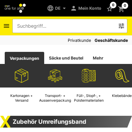
0
0
DE
Mein Konto
Privatkunde
Geschäftskunde
Säcke und Beutel
Mehr
Verpackungen
Kartonagen +
Transport- +
Füll-, Stopf-, +
Klebebände
Versand
Aussenverpackung
Polstermaterialien
Zubehör Umreifungsband