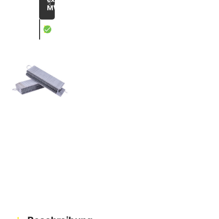
3 Artikel
MWST
X
Verschlusshülsen