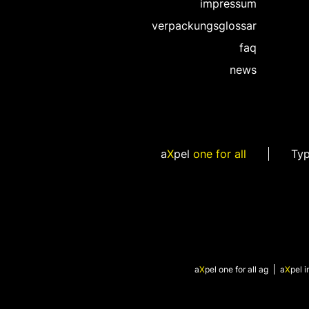
impressum
verpackungsglossar
faq
news
a
X
pel
one for all
Ty
a
X
pel
one for all ag
a
X
pel
i