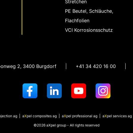
Stretchen
PE Beutel, Schläuche,
Flachfolien
VCI Korrosionsschutz
ponweg 2
,
3400 Burgdorf
+41 34 420 16 00
njection ag
a
X
pel
composites ag
a
X
pel
professional ag
a
X
pel
services ag
©2026 aXpel group - All rights reserved