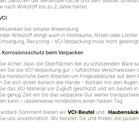
takt zwischen der Metalloberfläche und dem Wasser unterbro
e nach Wirkstoff bis zu 2 Jahre halten.
VCI
rksamkeit bei simpler Anwendung
nder Wirkstoff dringt auch in Hohlräume, Ritzen oder Löcher
Entsorgung, Recycling – VCI-Verpackung muss nicht gereinig
n Korrosionsschutz beim Verpacken
 Sie sicher, dass die Oberflächen der zu schützenden Ware s
sen Sie die VCI-Verpackung gut – luftdichtes Verschweissen 
Sie Handschuhe beim Arbeiten um Fingerabdrucke auf dem P
 Sie sich direkt danach die Hände - Kontakt mit den Augen
Sie das VCI-Material vor Zugluft geschützt und am besten in
Sie genug Zeit ein bis das verpackte Gut weiter transporti
eln kann – idealerweise mindestens einen halben Tag
tandard-Sortiment bieten wir
VCI-Beutel
und -
Haubensäck
Sie uns unverbindlich. Wir beraten Sie und finden die passe