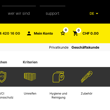
wer wir sind
support
DE
unser team
verpackungsglossar
0
0
4 420 16 00
Mein Konto
CHF 0.00
aXpel group
faq
Privatkunde
Geschäftskunde
kontakt
chen
Kriterien
VCI
Umreifen
Hygiene und
Zubehör
ionsschutz
Reinigung