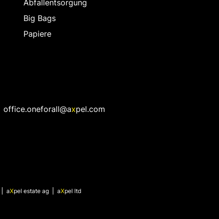
Abfallentsorgung
Big Bags
Papiere
office.oneforall@a
x
pel.com
a
X
pel
estate ag
a
X
pel
ltd