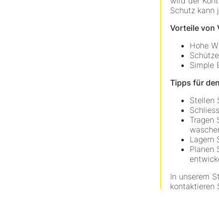
wird der Kon
Schutz kann j
Vorteile von 
Hohe Wi
Schütze
Simple 
Tipps für de
Stellen
Schlies
Tragen 
waschen
Lagern 
Planen 
entwick
In unserem S
kontaktieren 