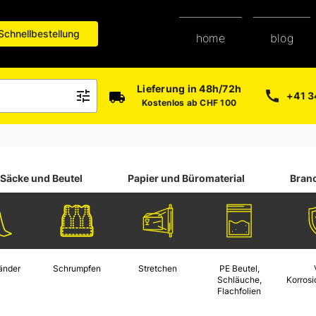
Schnellbestellung
blog
home
paper-shop
Lieferung in 48h/72h
+41 3
Kostenlos ab CHF 100
Säcke und Beutel
Papier und Büromaterial
Bran
änder
Schrumpfen
Stretchen
PE Beutel,
Schläuche,
Korros
Flachfolien