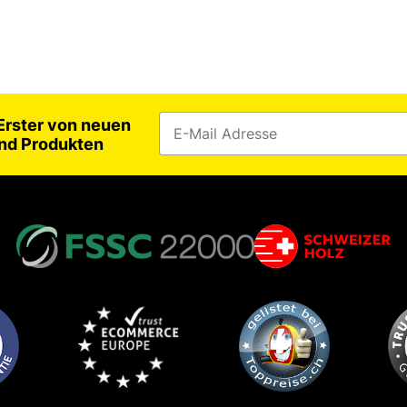
 Erster von neuen
nd Produkten