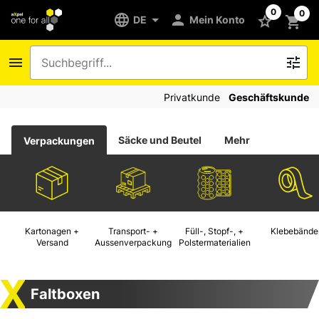
0
0
DE
Mein Konto
Privatkunde
Geschäftskunde
Säcke und Beutel
Mehr
Verpackungen
Kartonagen +
Transport- +
Füll-, Stopf-, +
Klebebände
Versand
Aussenverpackung
Polstermaterialien
Faltboxen