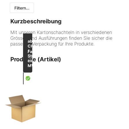
Filtern...
Alle
Kurzbeschreibung
Dokumententaschen
Mit unseren Kartonschachteln in verschiedenen
Grössen und Ausführungen finden SIe sicher die
Bis zu
-42
Faltboxen
ab
passende Verpackung für Ihre Produkte.
%
CHF 0.29
/
Postversandkarton
Faltboxen
Stück
Produkte (Artikel)
26 Artikel
exkl.
Stulpdeckelschachteln braun
MWST
Umzugskartons
X
Faltboxe 1-wellig braun
Versandtaschen