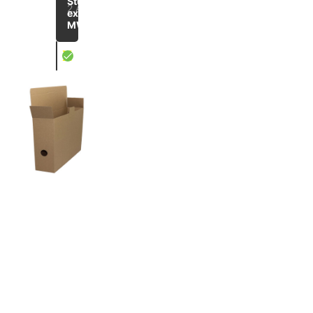
Stück
2 Artikel
exkl.
MWST
X
Versand- und Archivboxen