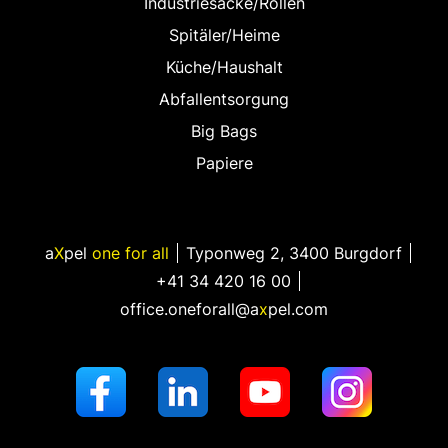
Industriesäcke/Rollen
Spitäler/Heime
Küche/Haushalt
Abfallentsorgung
Big Bags
Papiere
a
X
pel
one for all
Typonweg 2
,
3400 Burgdorf
+41 34 420 16 00
office.oneforall@a
x
pel.com