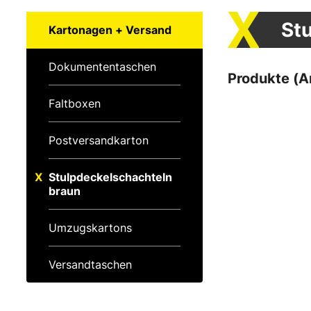
St
Kartonagen + Versand
Dokumententaschen
Produkte (Ar
Faltboxen
Postversandkarton
Stulpdeckelschachteln
braun
Umzugskartons
Versandtaschen