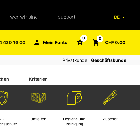
wer wir sind
support
DE
unser team
verpackungsglossar
0
0
4 420 16 00
Mein Konto
CHF 0.00
aXpel group
faq
Privatkunde
Geschäftskunde
kontakt
chen
Kriterien
VCI
Umreifen
Hygiene und
Zubehör
ionsschutz
Reinigung