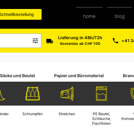
Schnellbestellung
blog
home
paper-shop
Lieferung in 48h/72h
+41 3
Kostenlos ab CHF 100
Säcke und Beutel
Papier und Büromaterial
Bran
änder
Schrumpfen
Stretchen
PE Beutel,
Schläuche,
Korros
Flachfolien