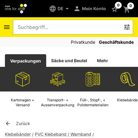
0
0
DE
Mein Konto
Privatkunde
Geschäftskunde
Säcke und Beutel
Mehr
Verpackungen
Kartonagen +
Transport- +
Füll-, Stopf-, +
Klebebände
Versand
Aussenverpackung
Polstermaterialien
Zurück
Klebebänder
PVC Klebeband / Warnband
/
/