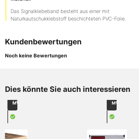
Das Signalklebeband besteht aus einer mit
Naturkautschukklebstoff beschichteten PVC-Folie.
Kundenbewertungen
Noch keine Bewertungen
Bis zu
-30
ab
ab
%
CHF 45.90
CHF 59.30
Artikel
/
/
Dies könnte Sie auch interessieren
Packpapier
240162121
Stück
1000
braun
Innenmass: 
exkl.
exkl.
1 Artikel
MWST
MWST
X
X
SpeedMan-Box Knüllpapier auf Rolle
Dokumente