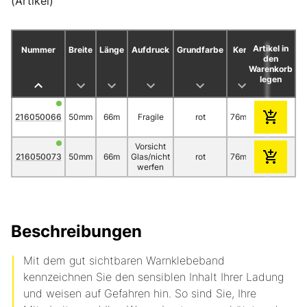
(Artikel)
Artikel in
Nummer
Breite
Länge
Aufdruck
Grundfarbe
Kern
Materialstä
den
my
Warenkorb
legen
216050066
50mm
66m
Fragile
rot
76mm
55
Vorsicht
216050073
50mm
66m
Glas/nicht
rot
76mm
55
werfen
Beschreibungen
Mit dem gut sichtbaren Warnklebeband
kennzeichnen Sie den sensiblen Inhalt Ihrer Ladung
und weisen auf Gefahren hin. So sind Sie, Ihre