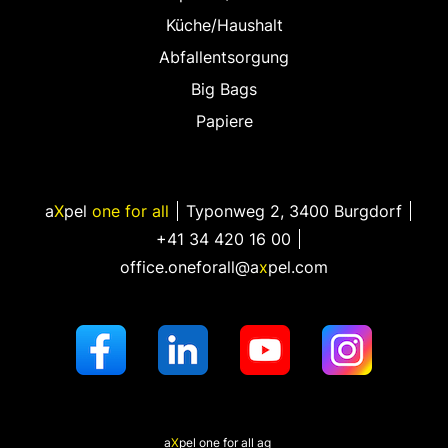
Küche/Haushalt
Abfallentsorgung
Big Bags
Papiere
a
X
pel
one for all
Typonweg 2
,
3400 Burgdorf
+41 34 420 16 00
office.oneforall@a
x
pel.com
a
X
pel
one for all ag