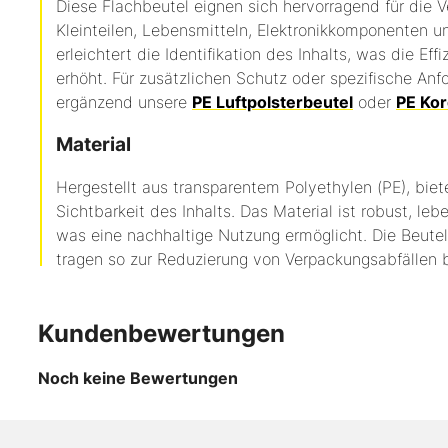
Diese Flachbeutel eignen sich hervorragend für die 
Kleinteilen, Lebensmitteln, Elektronikkomponenten u
erleichtert die Identifikation des Inhalts, was die Ef
erhöht.
Für zusätzlichen Schutz oder spezifische An
ergänzend unsere
PE Luftpolsterbeutel
oder
PE Kor
Material
Hergestellt aus transparentem Polyethylen (PE), biet
Sichtbarkeit des Inhalts.
Das Material ist robust, leb
was eine nachhaltige Nutzung ermöglicht.
Die Beute
tragen so zur Reduzierung von Verpackungsabfällen b
Kundenbewertungen
Noch keine Bewertungen
Bis zu
-30
ab
ab