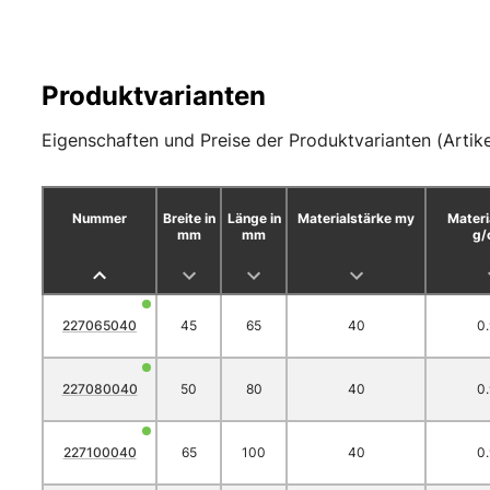
Produktvarianten
Eigenschaften und Preise der Produktvarianten (Artike
Nummer
Breite in
Länge in
Materialstärke my
Materi
mm
mm
g/
227065040
45
65
40
0
227080040
50
80
40
0
227100040
65
100
40
0