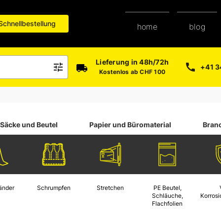
Schnellbestellung
blog
home
paper-shop
Lieferung in 48h/72h
+41 3
Kostenlos ab CHF 100
Säcke und Beutel
Papier und Büromaterial
Bran
änder
Schrumpfen
Stretchen
PE Beutel,
Schläuche,
Korros
Flachfolien