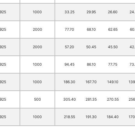
.925
1000
33.25
29.95
26.60
24
.925
2000
77.70
68.10
62.65
60
.925
2000
57.20
50.45
45.50
42
.925
1000
94.45
86.10
77.75
73
.925
1000
186.30
167.70
149.10
139
.925
500
305.40
281.35
270.55
256
.925
1000
218.55
191.30
184.40
170