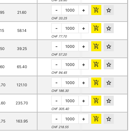
CHF 28.80
-
+
.95
21.60
CHF 33.25
-
+
.15
58.14
CHF 77.70
-
+
.50
39.25
CHF 57.20
-
+
.60
65.40
CHF 94.45
-
+
.70
121.10
CHF 186.30
-
+
.60
235.70
CHF 305.40
-
+
.75
163.95
CHF 218.55