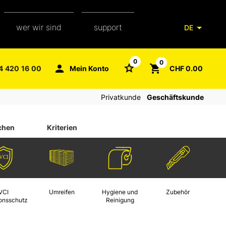
wer wir sind
support
DE
unser team
verpackungsglossar
0
0
4 420 16 00
Mein Konto
CHF 0.00
aXpel group
faq
Privatkunde
Geschäftskunde
kontakt
chen
Kriterien
VCI
Umreifen
Hygiene und
Zubehör
ionsschutz
Reinigung