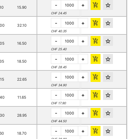
-
+
.10
15.90
CHF 24.45
-
+
.00
32.10
CHF 40.35
-
+
.05
16.50
CHF 25.40
-
+
.35
18.50
CHF 28.45
-
+
.15
22.65
CHF 34.90
-
+
.40
11.65
CHF 17.90
-
+
.30
28.95
CHF 44.50
-
+
.60
18.70