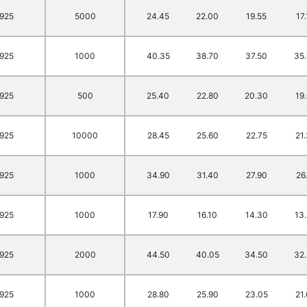
.925
5000
24.45
22.00
19.55
17
.925
1000
40.35
38.70
37.50
35
.925
500
25.40
22.80
20.30
19
.925
10000
28.45
25.60
22.75
21
.925
1000
34.90
31.40
27.90
26
.925
1000
17.90
16.10
14.30
13
.925
2000
44.50
40.05
34.50
32
.925
1000
28.80
25.90
23.05
21