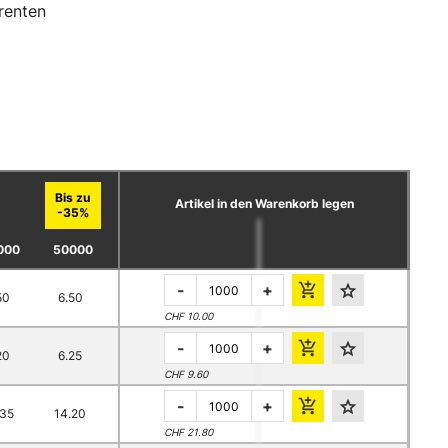
renten
Artikel in den Warenkorb legen
000
50000
-
+
50
6.50
CHF 10.00
-
+
20
6.25
CHF 9.60
-
+
.35
14.20
CHF 21.80