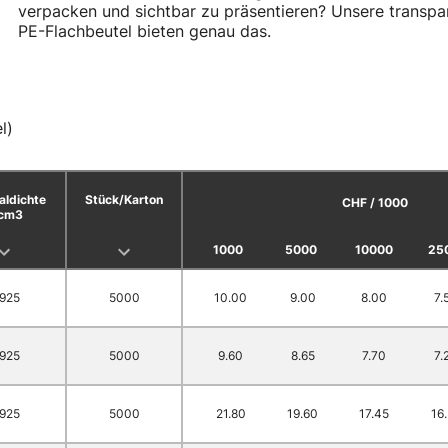
verpacken und sichtbar zu präsentieren? Unsere transpa
PE-Flachbeutel bieten genau das.
l)
aldichte
Stück/Karton
CHF / 1000
cm3
1000
5000
10000
25
.925
5000
10.00
9.00
8.00
7.
.925
5000
9.60
8.65
7.70
7.
.925
5000
21.80
19.60
17.45
16