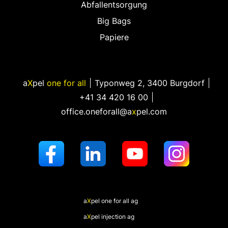
Abfallentsorgung
Big Bags
Papiere
a
X
pel
one for all
Typonweg 2
,
3400 Burgdorf
+41 34 420 16 00
office.oneforall@a
x
pel.com
a
X
pel
one for all ag
a
X
pel
injection ag