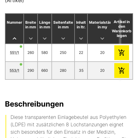
(Artikel)
Artikel in
Nummer
Breite
Länge
Seitenfalte
Inhalt
Materialstärke
Stück/Roll
den
in mm
in mm
in mm
in ltr.
in my
Warenkorb
legen
551/1
260
580
250
22
20
0
553/1
290
660
280
35
20
0
Beschreibungen
Diese transparenten Einlagebeutel aus Polyethylen
(LDPE) mit zusätzlichen 8 Lochstanzungen eignet
sich besonders für den Einsatz in der Medizin,