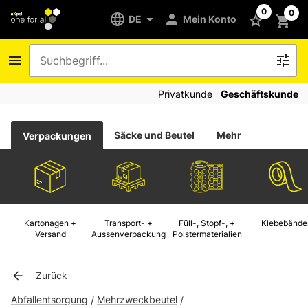
0
0
DE
Mein Konto
Privatkunde
Geschäftskunde
Säcke und Beutel
Mehr
Verpackungen
Kartonagen +
Transport- +
Füll-, Stopf-, +
Klebebände
Versand
Aussenverpackung
Polstermaterialien
Zurück
Abfallentsorgung
Mehrzweckbeutel
/
/