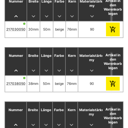
Artikel in
Nummer
Breite
Länge
Farbe
Kern
Materialstärke
Rollen/Karto
den
my
Warenkorb
legen
217030050
30mm
50m
beige
76mm
90
32
Artikel in
Nummer
Breite
Länge
Farbe
Kern
Materialstärke
Rollen/Karto
den
my
Warenkorb
legen
217038050
38mm
50m
beige
76mm
90
24
Artikel in
Nummer
Breite
Länge
Farbe
Kern
Materialstärke
Rollen/Karto
den
my
Warenkorb
legen