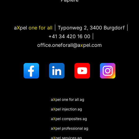
a
X
pel
one for all
Typonweg 2
,
3400 Burgdorf
+41 34 420 16 00
office.oneforall@a
x
pel.com
a
X
pel
one for all ag
a
X
pel
injection ag
a
X
pel
composites ag
a
X
pel
professional ag
a
X
pel
services ag