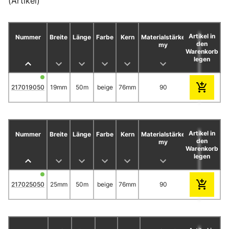
(Artikel)
Artikel in
Nummer
Breite
Länge
Farbe
Kern
Materialstärke
Rollen/Karto
den
my
Warenkorb
legen
217019050
19mm
50m
beige
76mm
90
48
Artikel in
Nummer
Breite
Länge
Farbe
Kern
Materialstärke
Rollen/Karto
den
my
Warenkorb
legen
217025050
25mm
50m
beige
76mm
90
36