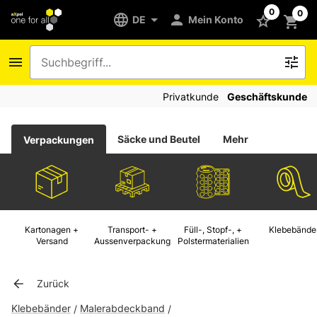
0
0
DE
Mein Konto
Privatkunde
Geschäftskunde
Säcke und Beutel
Mehr
Verpackungen
Kartonagen +
Transport- +
Füll-, Stopf-, +
Klebebände
Versand
Aussenverpackung
Polstermaterialien
Zurück
Klebebänder
Malerabdeckband
/
/