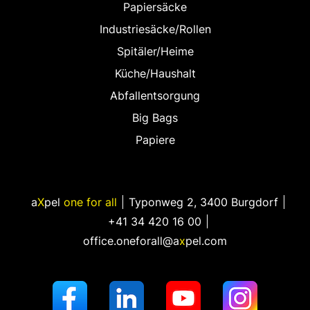
Papiersäcke
Industriesäcke/Rollen
Spitäler/Heime
Küche/Haushalt
Abfallentsorgung
Big Bags
Papiere
a
X
pel
one for all
Typonweg 2
,
3400 Burgdorf
+41 34 420 16 00
office.oneforall@a
x
pel.com