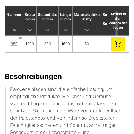
Artikel in
Nummer
Breite
Seitenfalte
Länge
Materialstärke
Bodennaht
Stüc
den
in mm
in mm
in mm
in my
(BN)
Warenkorb
Seitennaht
legen
(SN)
950
1200
800
1600
50
BN
Beschreibungen
Paloxeneinlagen sind die einfache Lösung, um
empfindliche Produkte wie Obst und Gemüse
während Lagerung und Transport zuverlässig zu
schützen. Sie trennen die Ware von der Innenfläche
der Palettenbox und verhindern so Druckstellen,
Feuchtigkeitsschäden und Schmutzanhaftungen.
Besonders in der Lebensmittel- und