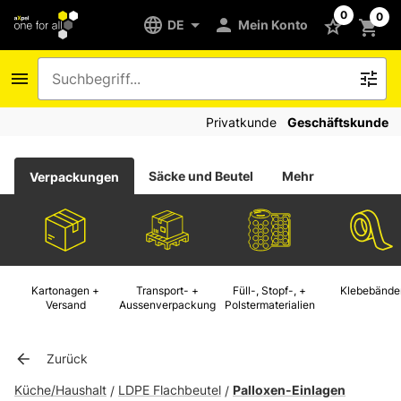
0
0
DE
Mein Konto
Privatkunde
Geschäftskunde
Säcke und Beutel
Mehr
Verpackungen
Kartonagen +
Transport- +
Füll-, Stopf-, +
Klebebände
Versand
Aussenverpackung
Polstermaterialien
Zurück
Küche/Haushalt
LDPE Flachbeutel
Palloxen-Einlagen
/
/