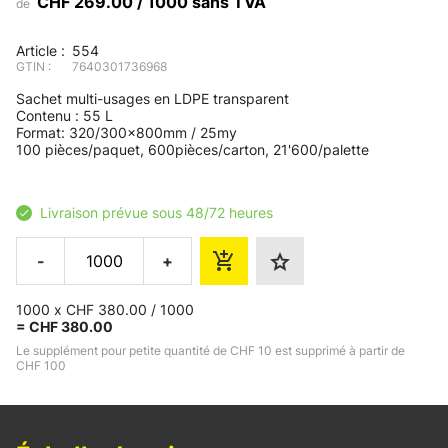
CHF 269.00 / 1000 sans TVA
de
Article :
554
GTIN :
7640301736968
Sachet multi-usages en LDPE transparent
Contenu : 55 L
Format: 320/300x800mm / 25my
100 pièces/paquet, 600pièces/carton, 21'600/palette
Livraison prévue sous 48/72 heures
-
+
1000 x CHF 380.00 / 1000
= CHF 380.00
Le supplément pour petite quantité de CHF 10 est supprimé à partir de
CHF 100