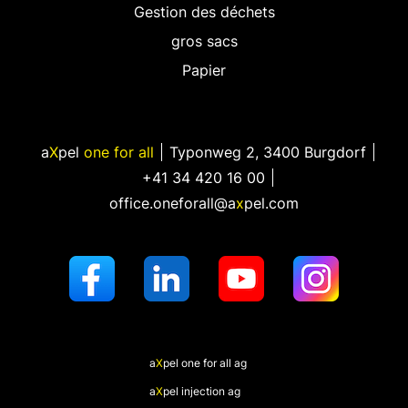
Gestion des déchets
gros sacs
Papier
a
X
pel
one for all
Typonweg 2
,
3400 Burgdorf
+41 34 420 16 00
office.oneforall@a
x
pel.com
a
X
pel
one for all ag
a
X
pel
injection ag