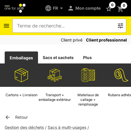
0
0
FR
Mon compte
Client privé
Client professionnel
Sacs et sachets
Plus
Emballages
Cartons + Livraison
Transport +
Materiaux de
Rubans adhés
emballage extérieur
callage +
remplissage
Retour
Gestion des déchets
Sacs à multi-usages
/
/