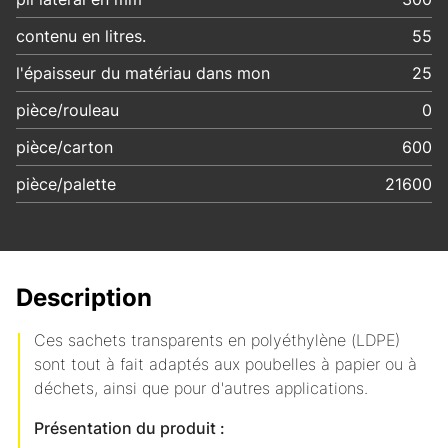
contenu en litres.
55
l'épaisseur du matériau dans mon
25
pièce/rouleau
0
pièce/carton
600
pièce/palette
21600
Description
Ces sachets transparents en polyéthylène (LDPE)
sont tout à fait adaptés aux poubelles à papier ou à
déchets, ainsi que pour d'autres applications.
Présentation du produit :