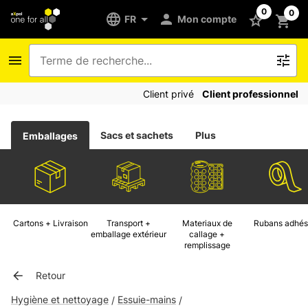
0
0
FR
Mon compte
Client privé
Client professionnel
Sacs et sachets
Plus
Emballages
Cartons + Livraison
Transport +
Materiaux de
Rubans adhés
emballage extérieur
callage +
remplissage
Retour
Hygiène et nettoyage
Essuie-mains
/
/