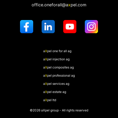
office.oneforall@a
x
pel.com
a
X
pel
one for all ag
a
X
pel
injection ag
a
X
pel
composites ag
a
X
pel
professional ag
a
X
pel
services ag
a
X
pel
estate ag
a
X
pel
ltd
©2026 aXpel group - All rights reserved