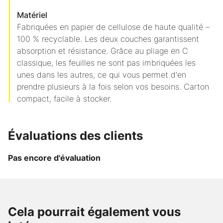
Matériel
Fabriquées en papier de cellulose de haute qualité –
100 % recyclable. Les deux couches garantissent
absorption et résistance. Grâce au pliage en C
classique, les feuilles ne sont pas imbriquées les
unes dans les autres, ce qui vous permet d'en
prendre plusieurs à la fois selon vos besoins. Carton
compact, facile à stocker.
Évaluations des clients
Pas encore d'évaluation
de
Jusqu'à
-16
Jusqu'à
-33
de
CHF 39.55
Cela pourrait également vous
%
%
CHF 1.65
/
/
Papier