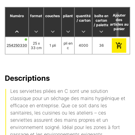
Ajouter
Numéro
format
couches
pliant
quantité
boîte en
des
/ carton
carton
articles au
/ palette
panier
1
25 x
pli en
254250330
1 pli
4000
36
57.35
5
33 cm
c
Descriptions
Les serviettes pliées en C sont une solution
classique pour un séchage des mains hygiénique et
efficace en entreprise. Que ce soit dans les
sanitaires, les cuisines ou les ateliers – ces
serviettes assurent des mains propres et un
environnement soigné. Idéal pour les zones à fort
passage et les environnements exigeants.