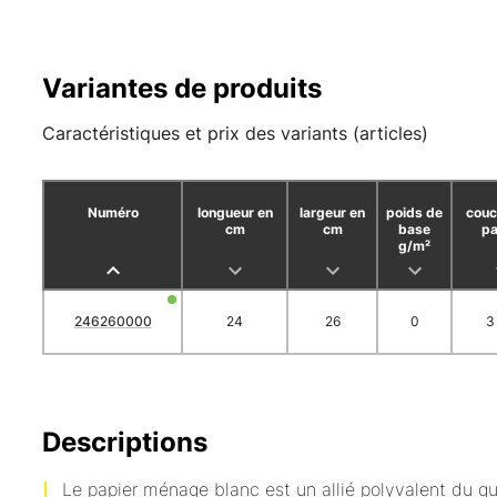
Variantes de produits
Caractéristiques et prix des variants (articles)
Numéro
longueur en
largeur en
poids de
couc
cm
cm
base
pa
g/m²
246260000
24
26
0
3 
Descriptions
Le papier ménage blanc est un allié polyvalent du qu