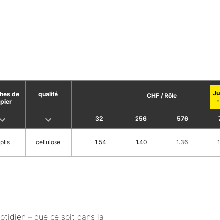
hes de
qualité
CHF / Rôle
pier
32
256
576
plis
cellulose
1.54
1.40
1.36
1
otidien – que ce soit dans la