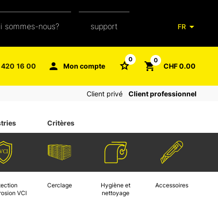
ui sommes-nous?
support
FR
notre équipe
glossaire de l'emballage
0
0
 420 16 00
Mon compte
CHF 0.00
aXpel group
faq
Client privé
Client professionnel
contact
tries
Critères
tection
Cerclage
Hygiène et
Accessoires
rosion VCI
nettoyage