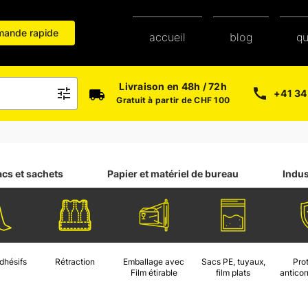
ande rapide
blog
accueil
q
Livraison en 48h / 72h
+41 34
Gratuit à partir de CHF 100
acs et sachets
Papier et matériel de bureau
Indus
dhésifs
Rétraction
Emballage avec
Sacs PE, tuyaux,
Pro
Film étirable
film plats
anticor