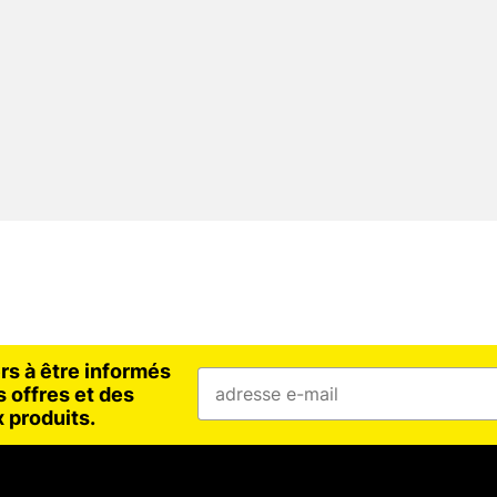
rs à être informés
 offres et des
 produits.