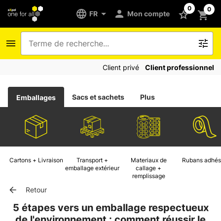
0
0
FR
Mon compte
Client privé
Client professionnel
Sacs et sachets
Plus
Emballages
Cartons + Livraison
Transport +
Materiaux de
Rubans adhés
emballage extérieur
callage +
remplissage
Retour
5 étapes vers un emballage respectueux
de l'environnement : comment réussir le