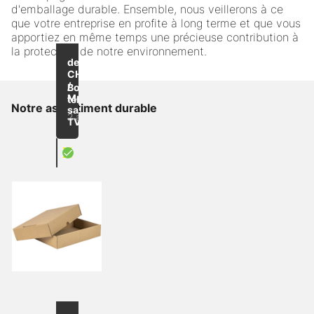
d'emballage durable. Ensemble, nous veillerons à ce
que votre entreprise en profite à long terme et que vous
apportiez en même temps une précieuse contribution à
la protection de notre environnement.
Jusqu'à
-31
de
%
CHF 0.69
/
Boîte
Morceau
télescopique
Notre assortiment durable
sans
2 articles
TVA
X
Boîte télescopique