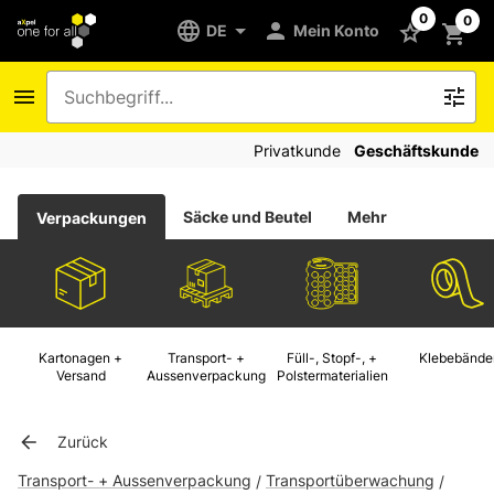
0
0
DE
Mein Konto
Privatkunde
Geschäftskunde
Säcke und Beutel
Mehr
Verpackungen
Kartonagen +
Transport- +
Füll-, Stopf-, +
Klebebände
Versand
Aussenverpackung
Polstermaterialien
Zurück
Transport- + Aussenverpackung
Transportüberwachung
/
/