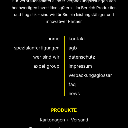
Für Verbrauchsmaterial oder Verpackungslösungen von
hochwertigen Investitionsgütern - im Bereich Produktion
und Logistik - sind wir für Sie ein leistungsfähiger und
innovativer Partner
home
kontakt
spezialanfertigungen
agb
wer sind wir
datenschutz
axpel group
impressum
verpackungsglossar
faq
news
PRODUKTE
Kartonagen + Versand