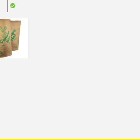
5 Artikel
X
Compo-Sac braun