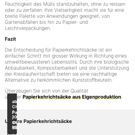
Feuchtigkeit des Mülls standzuhalten, ohne zu reissen
oder zu zerfallen. Ihre Vielseitigkeit macht sie für eine
breite Palette von Anwendungen geeignet, von
Gartenabfällen bis hin zu Papier- und
Leichtverpackungen.
Fazit
Die Entscheidung für Papierkehrichtsäcke ist ein
einfacher Schritt mit grosser Wirkung in Richtung eines
umweltbewussteren Lebensstils. Durch ihre biologische
Abbaubarkeit, Kompostierbarkeit und die Unterstützung
der Kreislaufwirtschaft bieten sie eine nachhaltige
Alternative zu herkömmlichen Kunststoffbeuteln.
Überzeugen Sie sich von der Qualität
unserer
Papierkehrichtsäcke aus Eigenproduktion
.
Bis zu
-34
ab
%
CHF 810.00
/
Papierkehrichtsäcke
1000
/
Unsere Papierkehrichtsäcke
exkl.
Compo-
MWST
Sac