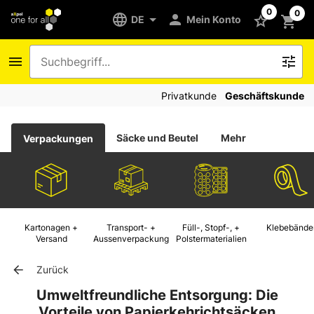
0
0
DE
Mein Konto
Privatkunde
Geschäftskunde
Säcke und Beutel
Mehr
Verpackungen
Kartonagen +
Transport- +
Füll-, Stopf-, +
Klebebände
Versand
Aussenverpackung
Polstermaterialien
Zurück
Umweltfreundliche Entsorgung: Die
Vorteile von Papierkehrichtsäcken