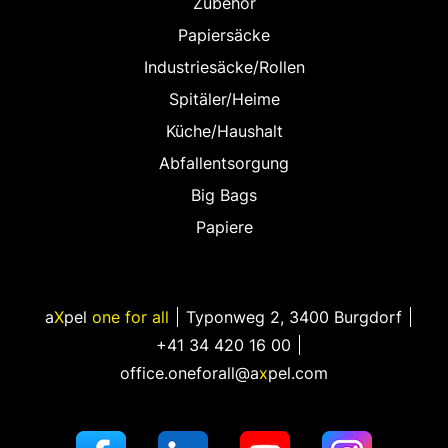
Zubehör
Papiersäcke
Industriesäcke/Rollen
Spitäler/Heime
Küche/Haushalt
Abfallentsorgung
Big Bags
Papiere
a
X
pel
one for all
Typonweg 2
,
3400 Burgdorf
+41 34 420 16 00
office.oneforall@a
x
pel.com